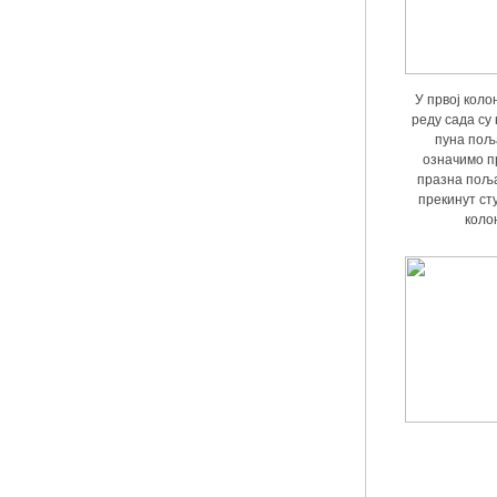
У првој коло
реду сада су
пуна пољ
означимо п
празна поља
прекинут сту
коло