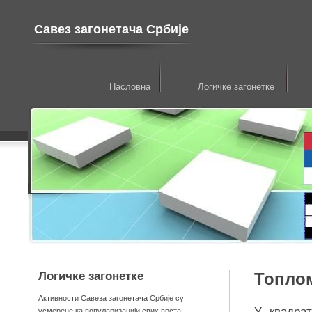
Савез загонетача Србије
Насловна
Логичке загонетке
Логичке загонетке
Топло
Активности Савеза загонетача Србије су
У квадра
усмерене ка популаризацији свих врста