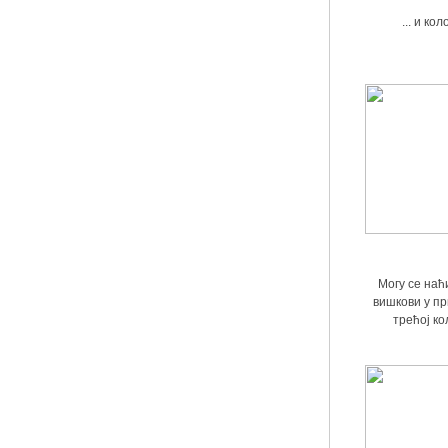
... и ко
Могу се наћ
вишкови у пр
трећој кол