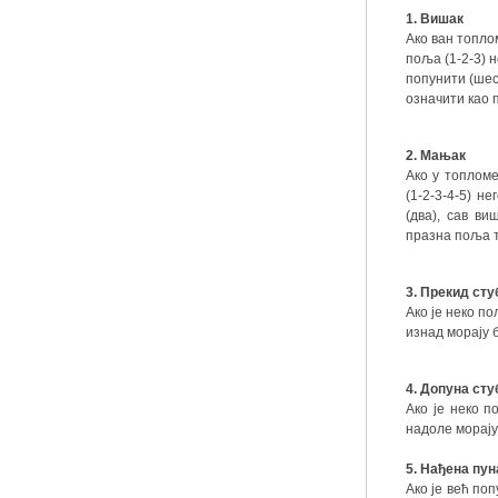
1.
Вишак
Ако ван топло
поља (1-2-3) 
попунити (шес
означити као 
2. Мањак
Ако у топлом
(1-2-3-4-5) н
(два), сав ви
празна поља т
3.
Прекид сту
Ако је неко п
изнад морају 
4.
Допуна сту
Ако је неко 
надоле морају
5.
Нађена пун
Ако је већ по