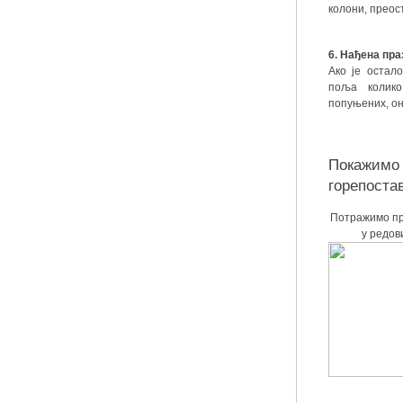
колони, преос
6.
Нађена пра
Ако је остал
поља колико
попуњених, он
Покажимо
горепоста
Потражимо пр
у редови