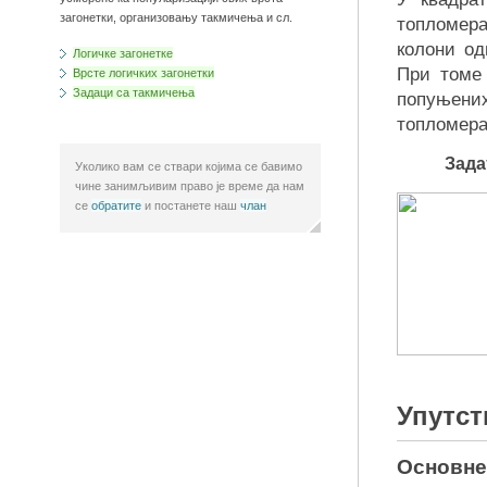
загонетки, организовању такмичења и сл.
топломер
колони од
Логичке загонетке
При томе 
Врсте логичких загонетки
Задаци са такмичења
попуњени
топломера
Зада
Уколико вам се ствари којима се бавимо
чине занимљивим право је време да нам
се
обратите
и постанете наш
члан
а
Упутст
Основне