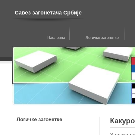
Савез загонетача Србије
Насловна
Логичке загонетке
Логичке загонетке
Какуро
У свако п