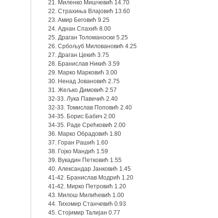
21. Миленко Мишчевић 14.70
22. Страхиња Влајовић 13.60
23. Амир Беговић 9.25
24. Аднан Спахић 8.00
25. Драган Толоманоски 5.25
26. Србољуб Миловановић 4.25
27. Драган Цекић 3.75
28. Бранислав Никић 3.59
29. Марко Марковић 3.00
30. Ненад Јовановић 2.75
31. Жељко Димовић 2.57
32-33. Лука Павичић 2.40
32-33. Томислав Поповић 2.40
34-35. Борис Бабич 2.00
34-35. Раде Срећковић 2.00
36. Марко Обрадовић 1.80
37. Горан Рашић 1.60
38. Гојко Мандић 1.59
39. Вукадин Петковић 1.55
40. Александар Јанковић 1.45
41-42. Бранислав Модрић 1.20
41-42. Мирко Петровић 1.20
43. Милош Милићевић 1.00
44. Тихомир Станчевић 0.93
45. Стојимир Талијан 0.77