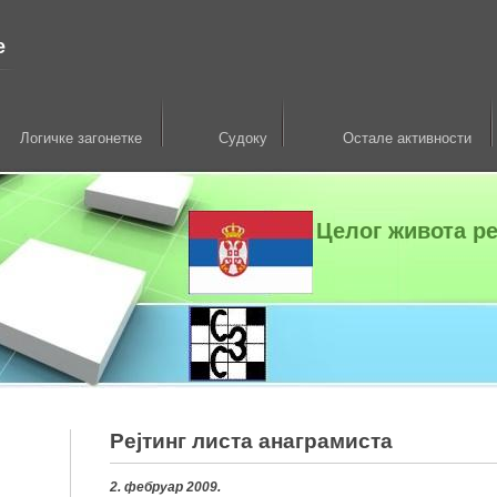
е
Логичке загонетке
Судоку
Остале активности
Целог живота р
Рејтинг листа анаграмиста
2. фебруар 2009.