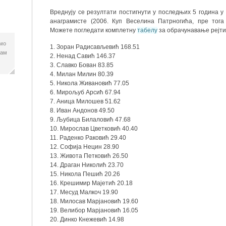
Вреднују се резултати постигнути у последњих 5 година 
анаграмисте (2006. Куп Веселина Патрногића, пре тога
Можете погледати комплетну
табелу
за обрачунавање рејтин
имо
1. Зоран Радисављевић 168.51
нам
2. Ненад Савић 146.37
3. Славко Бован 83.85
4. Милан Милин 80.39
5. Никола Живановић 77.05
6. Мирољуб Арсић 67.94
7. Аница Милошев 51.62
8. Иван Андонов 49.50
9. Љубица Билаловић 47.68
10. Мирослав Цветковић 40.40
11. Раденко Раковић 29.40
12. Софија Нецин 28.90
13. Живота Петковић 26.50
14. Драган Николић 23.70
15. Никола Пешић 20.26
16. Крешимир Мајетић 20.18
17. Месуд Малкоч 19.90
18. Милосав Марјановић 19.60
19. Велибор Марјановић 16.05
20. Динко Кнежевић 14.98