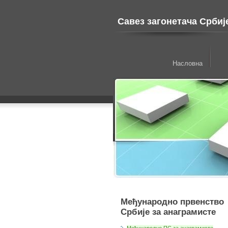
Савез загонетача Србиј
Насловна
Међународно првенство
Србије за анаграмисте