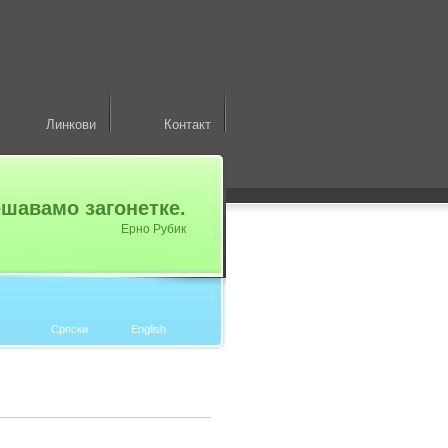
Линкови
Контакт
ешавамо загонетке.
Ерно Рубик
Српски
English