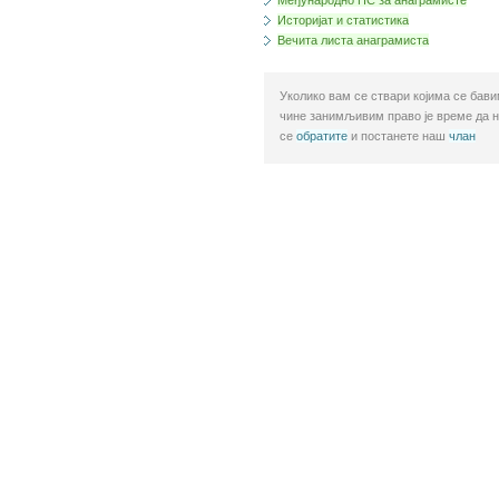
Међународно ПС за анаграмисте
Историјат и статистика
Вечита листа анаграмиста
Уколико вам се ствари којима се бав
чине занимљивим право је време да 
се
обратите
и постанете наш
члан