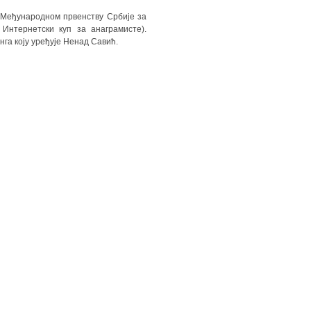
у Међународном првенству Србије за
 Интернетски куп за анаграмисте).
га коју уређује Ненад Савић.